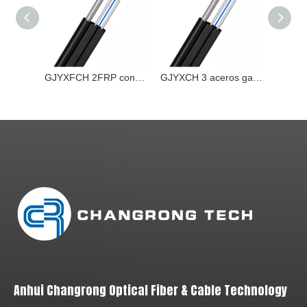
GJYXFCH 2FRP con mensajero de alambre de acero FIG-8 FTTH para exteriores Fibra Drop
GJYXCH 3 aceros galvanizados para exteriores Mini figura 8 autosuficiente FTTH Fibra Drop
Anhui Changrong Optical Fiber & Cable Technology