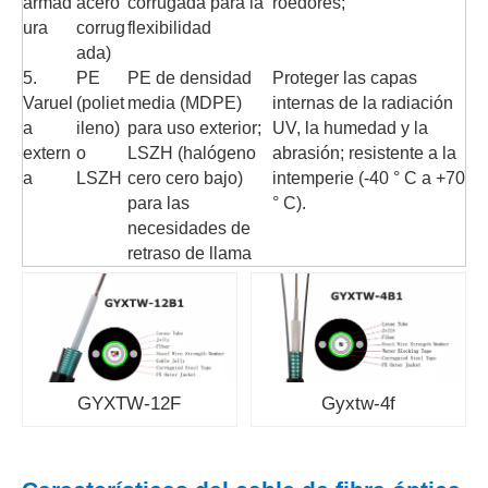
armad
acero
corrugada para la
roedores;
ura
corrug
flexibilidad
ada)
5.
PE
PE de densidad
Proteger las capas
Varuel
(poliet
media (MDPE)
internas de la radiación
a
ileno)
para uso exterior;
UV, la humedad y la
extern
o
LSZH (halógeno
abrasión; resistente a la
a
LSZH
cero cero bajo)
intemperie (-40 ° C a +70
para las
° C).
necesidades de
retraso de llama
GYXTW-12F
Gyxtw-4f