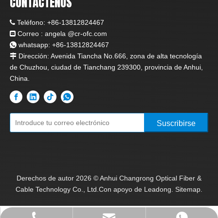
CONTÁCTENOS
Teléfono:
+86-13812824467

Correo : angela
@c
r-ofc.com

whatsapp: +86-13812824467

Dirección: Avenida Tiancha No.666, zona de alta tecnología

de Chuzhou, ciudad de Tianchang 239300, provincia de Anhui,
China.
Suscribirse
Derechos de autor
2026
© Anhui Changrong Optical Fiber &
Cable Technology Co., Ltd.Con apoyo de
Leadong.
Sitemap.