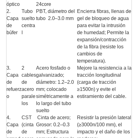
óptico
24core
2.
Tubo
PBT, diámetro del
Encierra fibras, llenas de
Capa
suelto
tubo 2.0–3.0 mm
gel de bloqueo de agua
de
centra
para evitar la intrusión
búfer
l
de humedad; Permite la
expansión/contracción
de la fibra (resiste los
cambios de
temperatura).
3.
2
Acero fosfado o
Mejore la resistencia a la
Capa
cables
galvanizado;
tracción longitudinal
de
de
diámetro: 1.2–2.0
(carga de tracción
refuerz
acero
mm; colocado
≥1500n) y evite el
o
parale
simétricamente a
estiramiento del cable.
los
lo largo del tubo
suelto
4.
CST
Cinta de acero;
Resistir la presión lateral
Capa
(cinta
Grosor: 0.2–0.3
(≥3000n/100 mm), el
de
de
mm; Estructura
impacto y el daño de los