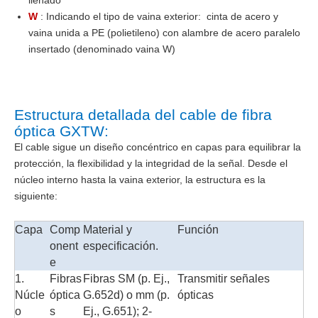
llenado
W
: Indicando el tipo de vaina exterior: cinta de acero y
vaina unida a PE (polietileno) con alambre de acero paralelo
insertado (denominado vaina W)
Estructura detallada del cable de fibra
óptica GXTW:
El cable sigue un diseño concéntrico en capas para equilibrar la
protección, la flexibilidad y la integridad de la señal. Desde el
núcleo interno hasta la vaina exterior, la estructura es la
siguiente:
Capa
Comp
Material y
Función
onent
especificación.
e
1.
Fibras
Fibras SM (p. Ej.,
Transmitir señales
Núcle
óptica
G.652d) o mm (p.
ópticas
o
s
Ej., G.651); 2-