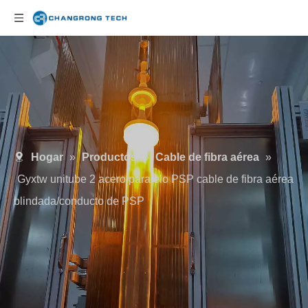
Hogar
»
Productos
»
Cable de fibra aérea
»
Gyxtw unitube 2 acero paralelo PSP cable de fibra aérea
blindada/conducto de PSP