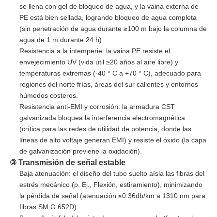
se llena con gel de bloqueo de agua, y la vaina externa de
PE está bien sellada, logrando bloqueo de agua completa
(sin penetración de agua durante ≥100 m bajo la columna de
agua de 1 m durante 24 h).
Resistencia a la intemperie: la vaina PE resiste el
envejecimiento UV (vida útil ≥20 años al aire libre) y
temperaturas extremas (-40 ° C a +70 ° C), adecuado para
regiones del norte frías, áreas del sur calientes y entornos
húmedos costeros.
Resistencia anti-EMI y corrosión: la armadura CST
galvanizada bloquea la interferencia electromagnética
(crítica para las redes de utilidad de potencia, donde las
líneas de alto voltaje generan EMI) y resiste el óxido (la capa
de galvanización previene la oxidación).
③ Transmisión de señal estable
Baja atenuación: el diseño del tubo suelto aísla las fibras del
estrés mecánico (p. Ej., Flexión, estiramiento), minimizando
la pérdida de señal (atenuación ≤0.36db/km a 1310 nm para
fibras SM G.652D).