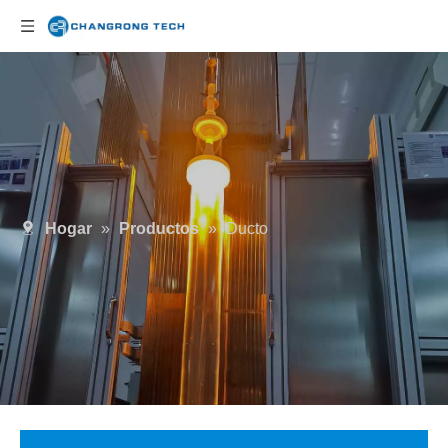
Hogar
»
Productos
»
Ducto