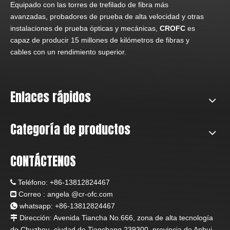
Equipado con las torres de trefilado de fibra más
avanzadas, probadores de prueba de alta velocidad y otras
instalaciones de prueba ópticas y mecánicas,
CROFC
es
capaz de producir 15 millones de kilómetros de fibras y
cables con un rendimiento superior.
Enlaces rápidos
Categoría de productos
CONTÁCTENOS
Teléfono:
+86-13812824467

Correo : angela
@c
r-ofc.com

whatsapp: +86-13812824467

Dirección: Avenida Tiancha No.666, zona de alta tecnología

de Chuzhou, ciudad de Tianchang 239300, provincia de Anhui,