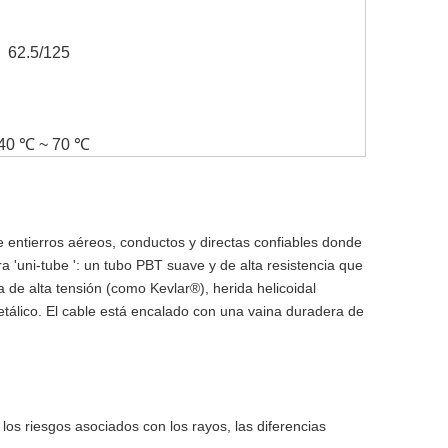
62.5/125
-40 ℃ ~ 70 ℃
de entierros aéreos, conductos y directas confiables donde
ra 'uni-tube ': un tubo PBT suave y de alta resistencia que
a de alta tensión (como Kevlar®), herida helicoidal
metálico. El cable está encalado con una vaina duradera de
os riesgos asociados con los rayos, las diferencias