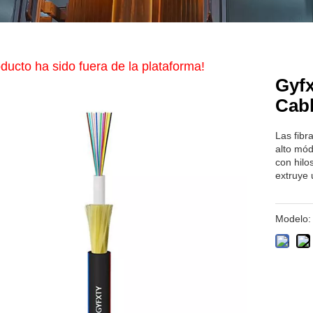
ducto ha sido fuera de la plataforma!
Gyf
Cabl
Las fibr
alto mód
con hilo
extruye 
Modelo: