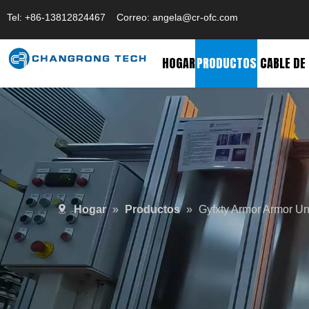
Tel: +86-13812824467 Correo: angela@cr-ofc.com
HOGAR
PRODUCTOS
CABLE DE
Hogar
»
Productos
»
Gyfxty Armor Armor Un