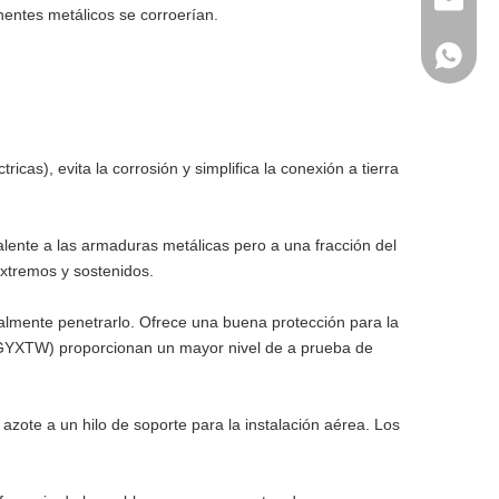
crofc@c
nentes metálicos se corroerían.
+86-138
ricas), evita la corrosión y simplifica la conexión a tierra
valente a las armaduras metálicas pero a una fracción del
extremos y sostenidos.
nalmente penetrarlo. Ofrece una buena protección para la
 GYXTW) proporcionan un mayor nivel de a prueba de
azote a un hilo de soporte para la instalación aérea. Los