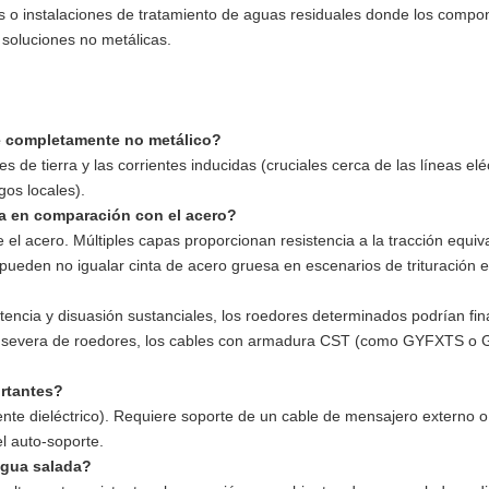
s o instalaciones de tratamiento de aguas residuales donde los compo
 soluciones no metálicas.
le completamente no metálico?
s de tierra y las corrientes inducidas (cruciales cerca de las líneas eléct
gos locales).
da en comparación con el acero?
ue el acero. Múltiples capas proporcionan resistencia a la tracción equi
 pueden no igualar cinta de acero gruesa en escenarios de trituración 
tencia y disuasión sustanciales, los roedores determinados podrían fi
ión severa de roedores, los cables con armadura CST (como GYFXTS o
ortantes?
nte dieléctrico). Requiere soporte de un cable de mensajero externo o 
l auto-soporte.
 agua salada?