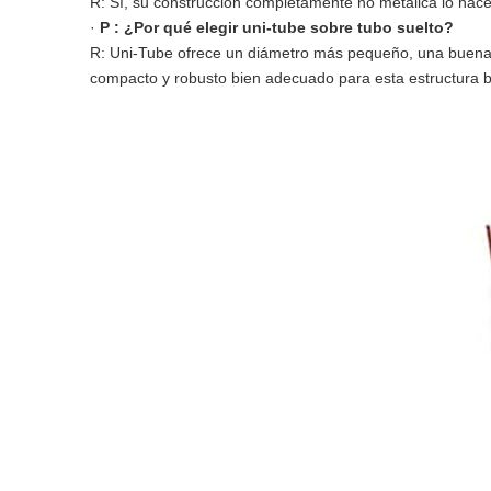
R: Sí, su construcción completamente no metálica lo hace
·
P
:
¿Por qué elegir uni-tube sobre tubo suelto?
R: Uni-Tube ofrece un diámetro más pequeño, una buena pr
compacto y robusto bien adecuado para esta estructura b