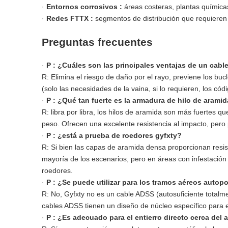
·
Entornos corrosivos
:
áreas costeras, plantas química
·
Redes FTTX
:
segmentos de distribución que requieren
Preguntas frecuentes
·
P
:
¿Cuáles son las principales ventajas de un cab
R: Elimina el riesgo de daño por el rayo, previene los bucle
(solo las necesidades de la vaina, si lo requieren, los códi
·
P
:
¿Qué tan fuerte es la armadura de hilo de arami
R: libra por libra, los hilos de aramida son más fuertes q
peso. Ofrecen una excelente resistencia al impacto, pero
·
P
:
¿está a prueba de roedores gyfxty?
R: Si bien las capas de aramida densa proporcionan resis
mayoría de los escenarios, pero en áreas con infestac
roedores.
·
P
:
¿Se puede utilizar para los tramos aéreos autop
R: No, Gyfxty no es un cable ADSS (autosuficiente totalme
cables ADSS tienen un diseño de núcleo específico para e
·
P
:
¿Es adecuado para el entierro directo cerca del