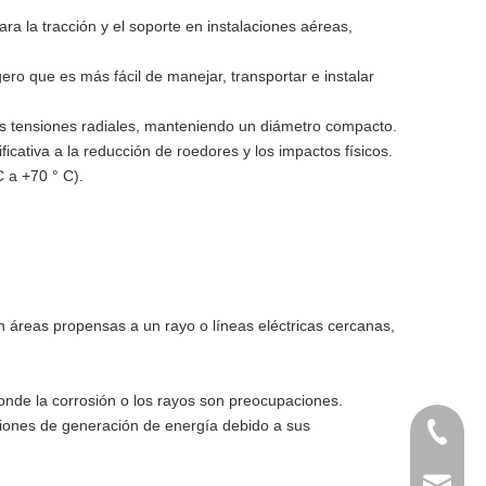
ra la tracción y el soporte en instalaciones aéreas,
gero que es más fácil de manejar, transportar e instalar
las tensiones radiales, manteniendo un diámetro compacto.
icativa a la reducción de roedores y los impactos físicos.
C a +70 ° C).
áreas propensas a un rayo o líneas eléctricas cercanas,
onde la corrosión o los rayos son preocupaciones.
laciones de generación de energía debido a sus
+86-139