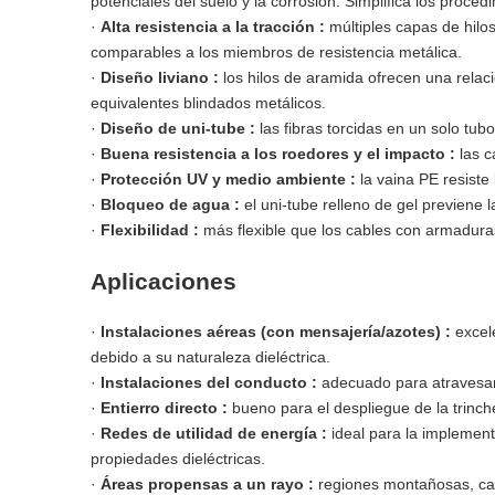
potenciales del suelo y la corrosión. Simplifica los proced
·
Alta resistencia a la tracción
:
múltiples capas de hilo
comparables a los miembros de resistencia metálica.
·
Diseño liviano
:
los hilos de aramida ofrecen una relaci
equivalentes blindados metálicos.
·
Diseño de uni-tube
:
las fibras torcidas en un solo t
·
Buena resistencia a los roedores y el impacto
:
las c
·
Protección UV y medio ambiente
:
la vaina PE resiste
·
Bloqueo de agua
:
el uni-tube relleno de gel previene 
·
Flexibilidad
:
más flexible que los cables con armaduras 
Aplicaciones
·
Instalaciones aéreas (con mensajería/azotes)
:
excel
debido a su naturaleza dieléctrica.
·
Instalaciones del conducto
:
adecuado para atravesar 
·
Entierro directo
:
bueno para el despliegue de la trinc
·
Redes de utilidad de energía
:
ideal para la implement
propiedades dieléctricas.
·
Áreas propensas a un rayo
:
regiones montañosas, cam