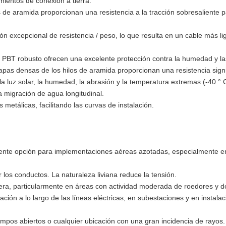
imientos de conexión a tierra.
s de aramida proporcionan una resistencia a la tracción sobresaliente pa
ón excepcional de resistencia / peso, lo que resulta en un cable más li
ubo PBT robusto ofrecen una excelente protección contra la humedad y 
apas densas de los hilos de aramida proporcionan una resistencia signif
 la luz solar, la humedad, la abrasión y la temperatura extremas (-40 ° 
la migración de agua longitudinal.
metálicas, facilitando las curvas de instalación.
ente opción para implementaciones aéreas azotadas, especialmente en 
los conductos. La naturaleza liviana reduce la tensión.
hera, particularmente en áreas con actividad moderada de roedores y d
ación a lo largo de las líneas eléctricas, en subestaciones y en insta
pos abiertos o cualquier ubicación con una gran incidencia de rayos.