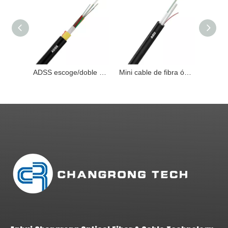
ADSS escoge/doble chaqueta todo el cable de fribra óptica aéreo autoportante dieléctrico SPAN el 120M 2-288FO
Mini cable de fibra óptica aéreo de autoayuda Unitubo del palmo los 80m de la base de ADSS ASU 2-24